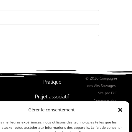
© 2026 Compagnie
Pratique
des Airs Sauvages |
Site par EkO
Projet associatif
Communication
Responsable
Gérer le consentement
Conditions
générales de vente
les meilleures expériences, nous utilisons des technologies telles que les
 stocker et/ou accéder aux informations des appareils. Le fait de consentir