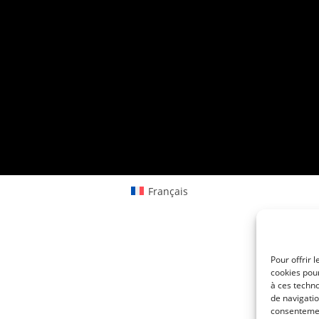
Français
Pour offrir 
cookies pour
à ces techn
de navigatio
consentement