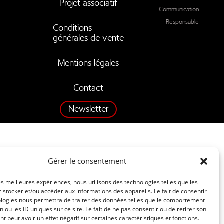
Projet associatif
Communication
Responsable
Conditions
générales de vente
Mentions légales
Contact
Newsletter
Gérer le consentement
les meilleures expériences, nous utilisons des technologies telles que les
 stocker et/ou accéder aux informations des appareils. Le fait de consentir
ologies nous permettra de traiter des données telles que le comportement
n ou les ID uniques sur ce site. Le fait de ne pas consentir ou de retirer son
 peut avoir un effet négatif sur certaines caractéristiques et fonctions.