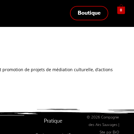
0
Boutique
t promotion de projets de médiation culturelle, d’actions
© 2026 Compagnie
Pratique
des Airs Sauvages |
Site par EkO