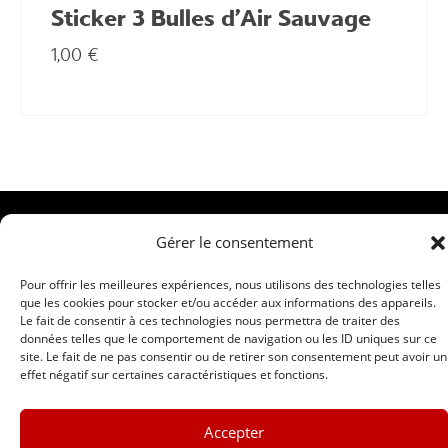
Sticker 3 Bulles d’Air Sauvage
1,00
€
Pratique
© 2026
Gérer le consentement
Projet
Compagnie
associatif
des Airs
Pour offrir les meilleures expériences, nous utilisons des technologies telles
Conditions
que les cookies pour stocker et/ou accéder aux informations des appareils.
Sauvages |
générales
Le fait de consentir à ces technologies nous permettra de traiter des
Site par
de vente
données telles que le comportement de navigation ou les ID uniques sur ce
EkO
site. Le fait de ne pas consentir ou de retirer son consentement peut avoir un
Mentions
Communic
effet négatif sur certaines caractéristiques et fonctions.
légales
ation
Contact
Responsabl
Accepter
Newsletter
e